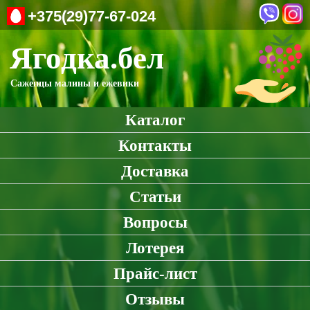
+375(29)77-67-024
Ягодка.бел
Саженцы малины и ежевики
Каталог
Контакты
Доставка
Статьи
Вопросы
Лотерея
Прайс-лист
Отзывы